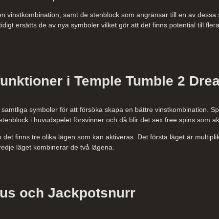
en vinstkombination, samt de stenblock som angränsar till en av dessa
digt ersätts de av nya symboler vilket gör att det finns potential till f
lfunktioner i Temple Tumble 2 Dr
 samtliga symboler för att försöka skapa en bättre vinstkombination. S
 stenblock i huvudspelet försvinner och då blir det sex free spins som a
 det finns tre olika lägen som kan aktiveras. Det första läget är multipl
tredje läget kombinerar de två lägena.
us och Jackpotsnurr