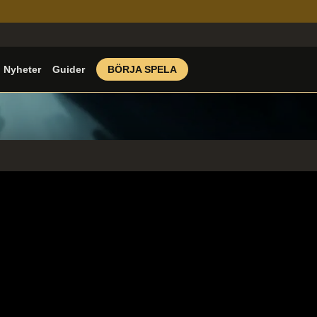
Nyheter
Guider
BÖRJA SPELA