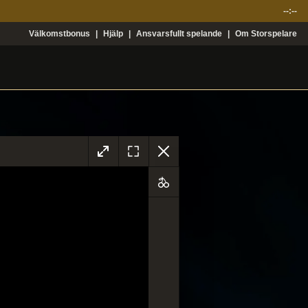
--:--
Välkomstbonus
|
Hjälp
|
Ansvarsfullt spelande
|
Om Storspelare