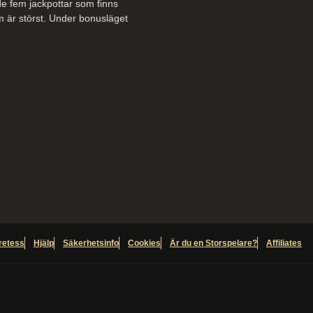
de fem jackpottar som finns
m är störst. Under bonusläget
retess
Hjälp
Säkerhetsinfo
Cookies
Är du en Storspelare?
Affiliates