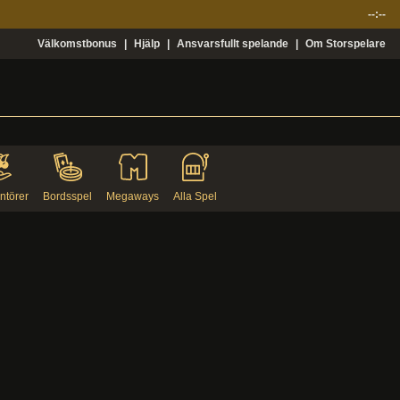
--:--
Välkomstbonus
|
Hjälp
|
Ansvarsfullt spelande
|
Om Storspelare
ntörer
Bordsspel
Megaways
Alla Spel