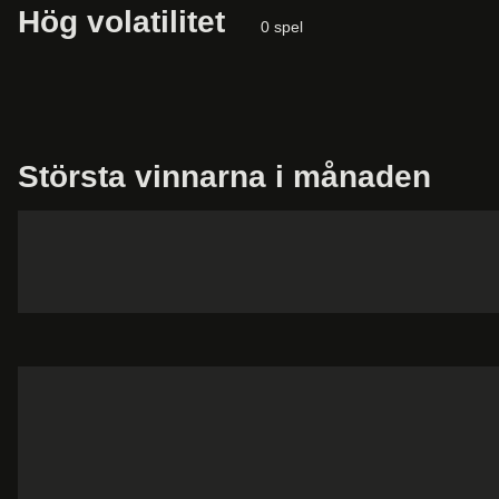
Hög volatilitet
0 spel
Största vinnarna i månaden