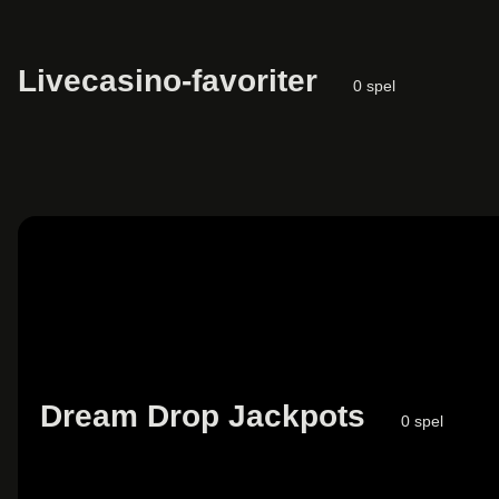
Livecasino-favoriter
0 spel
Dream Drop Jackpots
0 spel