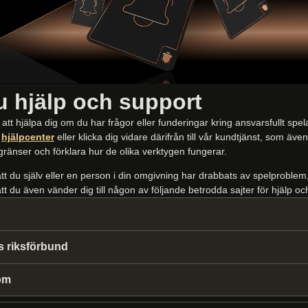
u hjälp och support
ör att hjälpa dig om du har frågor eller funderingar kring ansvarsfullt spe
t
hjälpcenter
eller klicka dig vidare därifrån till vår kundtjänst, som även
 gränser och förklara hur de olika verktygen fungerar.
t du själv eller en person i din omgivning har drabbats av spelproblem
 du även vänder dig till någon av följande betrodda sajter för hjälp oc
 riksförbund
om