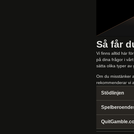
Så får d
Vi finns alltid här f
på dina frågor i vår
sätta olika typer av
Om du misstänker at
rekommenderar vi att
Stödlinjen
Spelberoendes
QuitGamble.c