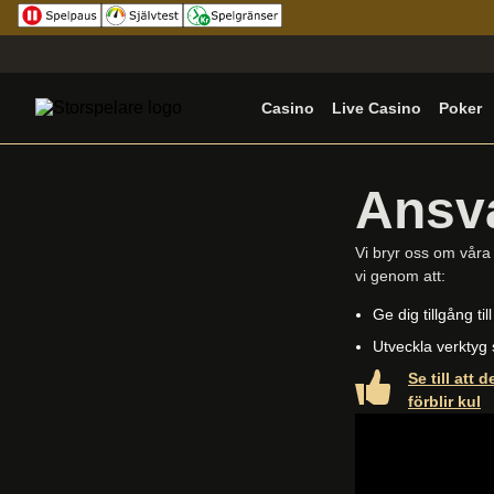
Casino
Live Casino
Poker
Ansva
Vi bryr oss om våra s
vi genom att:
Ge dig tillgång ti
Utveckla verktyg 
Se till att d
förblir kul