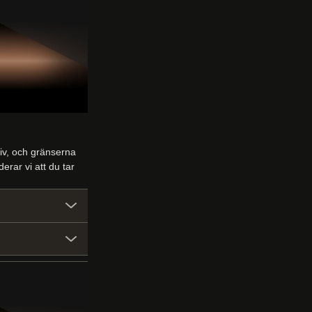
liv, och gränserna
erar vi att du tar