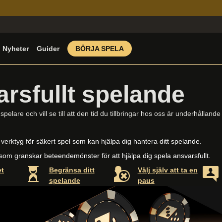
Nyheter
Guider
BÖRJA SPELA
rsfullt spelande
pelare och vill se till att den tid du tillbringar hos oss är underhållande
ll verktyg för säkert spel som kan hjälpa dig hantera ditt spelande.
som granskar beteendemönster för att hjälpa dig spela ansvarsfullt.
et
Begränsa ditt
Välj själv att ta en
spelande
paus