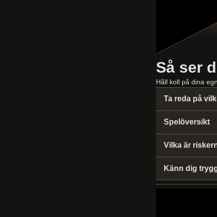
Så ser du
Håll koll på dina eg
Ta reda på vil
Spelöversikt
Vilka är risker
Känn dig tryg