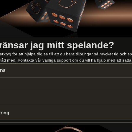
ränsar jag mitt spelande?
erktyg för att hjälpa dig se till att du bara tillbringar så mycket tid och
åd med. Kontakta vår vänliga support om du vill ha hjälp med att sätta
äns
ring