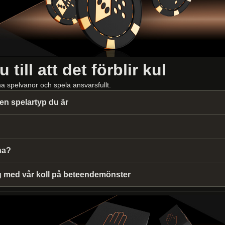
 till att det förblir kul
na spelvanor och spela ansvarsfullt.
ken spelartyp du är
na?
g med vår koll på beteendemönster