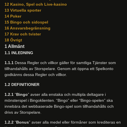
12 Kasino, Spel och Live-kasino
13 Virtuella sporter
14 Poker
15 Bingo och sidospel
16 Ansvarsbegränsning
17 Krav och tvister
18 Övrigt
1 Allmänt
1.1
INLEDNING
1.1.1
Dessa Regler och villkor gäller för samtliga Tjänster som
tillhandahålls av Storspelare. Genom att öppna ett Spelkonto
godkänns dessa Regler och villkor.
1.2
DEFINITIONER
1.2.1
“
Bingo
” avser alla enstaka och multipla deltagare i
mönsterspel i Bingoklienten. “Bingo” eller “Bingo-spelen” ska
innebära det webbaserade Bingo-spel som tillhandahålls och
drivs av Storspelare.
1.2.2
“
Bonus
” avser alla medel eller förmåner som krediteras en