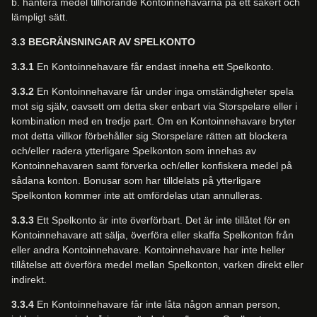
b. hantera medel tillhörande Kontoinnehavarna på ett säkert och
lämpligt sätt.
3.3
BEGRÄNSNINGAR AV SPELKONTO
3.3.1
En Kontoinnehavare får endast inneha ett Spelkonto.
3.3.2
En Kontoinnehavare får under inga omständigheter spela
mot sig själv, oavsett om detta sker enbart via Storspelare eller i
kombination med en tredje part. Om en Kontoinnehavare bryter
mot detta villkor förbehåller sig Storspelare rätten att blockera
och/eller radera ytterligare Spelkonton som innehas av
Kontoinnehavaren samt förverka och/eller konfiskera medel på
sådana konton. Bonusar som har tilldelats på ytterligare
Spelkonton kommer inte att omfördelas utan annulleras.
3.3.3
Ett Spelkonto är inte överförbart. Det är inte tillåtet för en
Kontoinnehavare att sälja, överföra eller skaffa Spelkonton från
eller andra Kontoinnehavare. Kontoinnehavare har inte heller
tillåtelse att överföra medel mellan Spelkonton, varken direkt eller
indirekt.
3.3.4
En Kontoinnehavare får inte låta någon annan person,