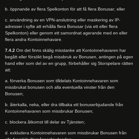
b. öppnande av flera Spelkonton för att få flera Bonusar; eller
c. användning av en VPN-anslutning eller maskering av IP-
adresser i syfte att erhålla flera Bonusar (via ett eller flera
Spelkonton) eller genom ett samordnat agerande med en eller
flera andra Kontoinnehavare.
7.4.2
Om det finns skälig misstanke att Kontoinnehavaren har
begått eller försökt begå missbruk av Bonusen, antingen på egen
hand eller som del av en grupp, förbehåller sig Storspelare rätten
att:
a. förverka Bonusen som tilldelats Kontoinnehavaren som
missbrukat bonusen och alla eventuella vinster från den
Bonusen;
b. återkalla, neka, eller dra tillbaka ett bonuserbjudande från
Kontoinnehavaren som missbrukar Bonusen;
c. blockera åtkomst till delar av Tjänsten;
d. exkludera Kontoinnehavaren som missbrukar Bonusen från