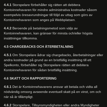
4.4.1
Storspelare förbehåller sig rätten att debitera
Kontoinnehavaren för mindre administrativa kostnader såsom
exempelvis öresavrundningar till följd av uttag som görs av
Kontoinnehavaren som anges på Webbplatsen.
4.4.2
Beroende på betalningsmetod som väljs av
Kontoinnehavaren, kan gränser för minsta och/eller högsta
insättningar tillkomma.
4.5
CHARGEBACKS OCH ÅTERBETALNING
4.5.1
Om Storspelare ådrar sig chargebacks, återbetalningar eller
andra kostnader på grund av en bristfällig insättning till ett
Spelkonto, förbehåller sig Storspelare rätten att debitera
Kontoinnehavaren för sådan bristfällig insättning.
4.6
SKATT OCH RAPPORTERING
4.6.1
Det är Kontoinnehavarens ansvar att betala och vidta all
nödvändig omsorg avseende eventuell skatt på en vinst, om och
när så är tillämpligt.
4.6.2
Storspelare, Tillsynsmyndigheten eller andra Myndigheter