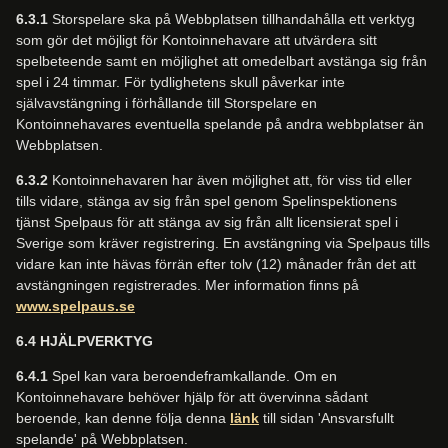
6.3.1
Storspelare ska på Webbplatsen tillhandahålla ett verktyg
som gör det möjligt för Kontoinnehavare att utvärdera sitt
spelbeteende samt en möjlighet att omedelbart avstänga sig från
spel i 24 timmar. För tydlighetens skull påverkar inte
självavstängning i förhållande till Storspelare en
Kontoinnehavares eventuella spelande på andra webbplatser än
Webbplatsen.
6.3.2
Kontoinnehavaren har även möjlighet att, för viss tid eller
tills vidare, stänga av sig från spel genom Spelinspektionens
tjänst Spelpaus för att stänga av sig från allt licensierat spel i
Sverige som kräver registrering. En avstängning via Spelpaus tills
vidare kan inte hävas förrän efter tolv (12) månader från det att
avstängningen registrerades. Mer information finns på
www.spelpaus.se
6.4
HJÄLPVERKTYG
6.4.1
Spel kan vara beroendeframkallande. Om en
Kontoinnehavare behöver hjälp för att övervinna sådant
beroende, kan denne följa denna
länk
till sidan 'Ansvarsfullt
spelande' på Webbplatsen.