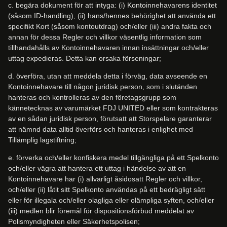
c. begära dokument för att intyga: (i) Kontoinnehavarens identitet
(såsom ID-handling), (ii) hans/hennes behörighet att använda ett
specifikt Kort (såsom kontoutdrag) och/eller (iii) andra fakta och
annan för dessa Regler och villkor väsentlig information som
tillhandahålls av Kontoinnehavaren innan insättningar och/eller
uttag expedieras. Detta kan orsaka förseningar;
d. överföra, utan att meddela detta i förväg, data avseende en
Kontoinnehavare till någon juridisk person, som i slutänden
hanteras och kontrolleras av den företagsgrupp som
kännetecknas av varumärket FDJ UNITED eller som kontrakteras
av en sådan juridisk person, förutsatt att Storspelare garanterar
att nämnd data alltid överförs och hanteras i enlighet med
Tillämplig lagstiftning;
e. förverka och/eller konfiskera medel tillgängliga på ett Spelkonto
och/eller vägra att hantera ett uttag i händelse av att en
Kontoinnehavare har (i) allvarligt åsidosatt Regler och villkor,
och/eller (ii) låtit sitt Spelkonto användas på ett bedrägligt sätt
eller för illegala och/eller olagliga eller olämpliga syften, och/eller
(iii) medlen blir föremål för dispositionsförbud meddelat av
Polismyndigheten eller Säkerhetspolisen;