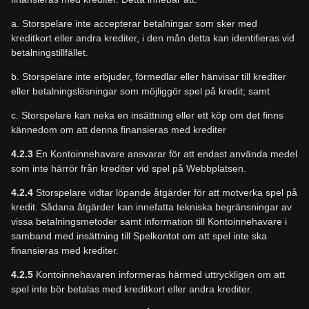
a. Storspelare inte accepterar betalningar som sker med
kreditkort eller andra krediter, i den mån detta kan identifieras vid
betalningstillfället.
b. Storspelare inte erbjuder, förmedlar eller hänvisar till krediter
eller betalningslösningar som möjliggör spel på kredit; samt
c. Storspelare kan neka en insättning eller ett köp om det finns
kännedom om att denna finansieras med krediter
4.2.3
En Kontoinnehavare ansvarar för att endast använda medel
som inte härrör från krediter vid spel på Webbplatsen.
4.2.4
Storspelare vidtar löpande åtgärder för att motverka spel på
kredit. Sådana åtgärder kan innefatta tekniska begränsningar av
vissa betalningsmetoder samt information till Kontoinnehavare i
samband med insättning till Spelkontot om att spel inte ska
finansieras med krediter.
4.2.5
Kontoinnehavaren informeras härmed uttryckligen om att
spel inte bör betalas med kreditkort eller andra krediter.