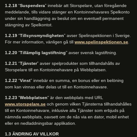
1.2.18
“
Suspendera
” innebär att Storspelare, utan föregående
meddelande, tills vidare stänger en Kontoinnehavares Spelkonto
under sin handläggning av beslut om en eventuell permanent
stängning av Spelkontot.
1.2.19
“
Tillsynsmyndigheten
” avser Spelinspektionen i Sverige.
För mer information, vänligen gå till
www.spelinspektionen.se
.
1.2.20
"
Tillämplig lagstiftning
" avser svensk lagstiftning.​​​​​​​
1.2.21
“
Tjänster
” avser spelprodukter som tillhandahålls av
Storspelare till en Kontoinnehavare på Webbplatsen.
1.2.22
“
Vinst
” innebär en summa, en bonus eller en belöning
som kan vinnas eller delas ut till en Kontoinnehavare.​​​​​​​
1.2.23
"
Webbplatsen
" är den webbplats med URL
www.storspelare.se
och genom vilken Tjänsterna tillhandahålles
till en Kontoinnehavare, inklusive alla Tjänster som erbjuds på
nämnda webbplats, oavsett om de nås via en dator, mobil enhet
eller en nedladdningsbar applikation.
1.3
ÄNDRING AV VILLKOR