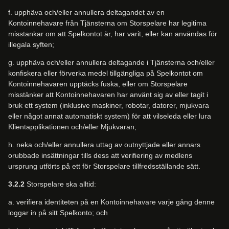
f. upphäva och/eller annullera deltagandet av en
Kontoinnehavare från Tjänsterna om Storspelare har legitima
misstankar om att Spelkontot är, har varit, eller kan användas för
illegala syften;
g. upphäva och/eller annullera deltagande i Tjänsterna och/eller
konfiskera eller förverka medel tillgängliga på Spelkontot om
Kontoinnehavaren upptäcks fuska, eller om Storspelare
misstänker att Kontoinnehavaren har använt sig av eller tagit i
bruk ett system (inklusive maskiner, robotar, datorer, mjukvara
eller något annat automatiskt system) för att vilseleda eller lura
Klientapplikationen och/eller Mjukvaran;
h. neka och/eller annullera uttag av outnyttjade eller annars
orubbade insättningar tills dess att verifiering av medlens
ursprung utförts på ett för Storspelare tillfredsställande sätt.
3.2.2
Storspelare ska alltid:
a. verifiera identiteten på en Kontoinnehavare varje gång denne
loggar in på sitt Spelkonto; och