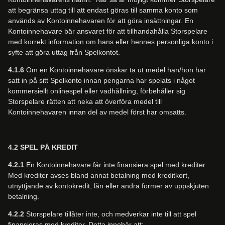
att begränsa uttag till att endast göras till samma konto som
används av Kontoinnehavaren för att göra insättningar. En
Kontoinnehavare bär ansvaret för att tillhandahålla Storspelare
med korrekt information om hans eller hennes personliga konto i
syfte att göra uttag från Spelkontot.
4.1.6
Om en Kontoinnehavare önskar ta ut medel han/hon har
satt in på sitt Spelkonto innan pengarna har spelats i något
kommersiellt onlinespel eller vadhållning, förbehåller sig
Storspelare rätten att neka att överföra medel till
Kontoinnehavaren innan del av medel först har omsatts.
4.2
SPEL PÅ KREDIT
4.2.1
En Kontoinnehavare får inte finansiera spel med krediter.
Med krediter avses bland annat betalning med kreditkort,
utnyttjande av kontokredit, lån eller andra former av uppskjuten
betalning.
4.2.2
Storspelare tillåter inte, och medverkar inte till att spel
finansieras med krediter. Detta innebär att: