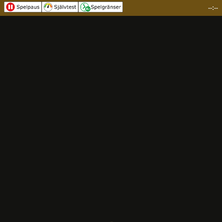
--:--