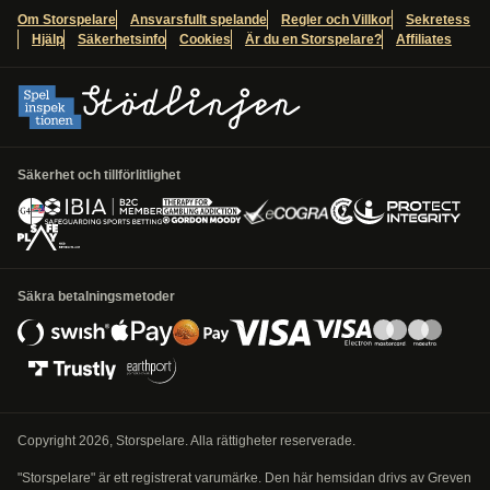
Om Storspelare
Ansvarsfullt spelande
Regler och Villkor
Sekretess
Hjälp
Säkerhetsinfo
Cookies
Är du en Storspelare?
Affiliates
Säkerhet och tillförlitlighet
Säkra betalningsmetoder
Copyright 2026, Storspelare. Alla rättigheter reserverade.
"Storspelare" är ett registrerat varumärke. Den här hemsidan drivs av Greven