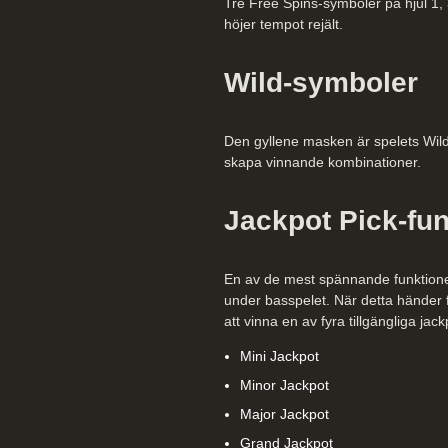
Tre Free Spins-symboler på hjul 1,
höjer tempot rejält.
Wild-symboler
Den gyllene masken är spelets Wild-
skapa vinnande kombinationer.
Jackpot Pick-fun
En av de mest spännande funktioner
under basspelet. När detta händer få
att vinna en av fyra tillgängliga jack
Mini Jackpot
Minor Jackpot
Major Jackpot
Grand Jackpot