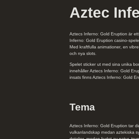
Aztec Inf
Aztecs Inferno: Gold Eruption är e
Inferno: Gold Eruption casino-spelet
Med kraftfulla animationer, en vibr
och nya slots.
Spelet sticker ut med sina unika bo
innehåller Aztecs Inferno: Gold Erup
insats finns Aztecs Inferno: Gold Er
Tema
Aztecs Inferno: Gold Eruption tar d
vulkanlandskap medan aztekiska sy
detaljer, medan ljudet av natur, t