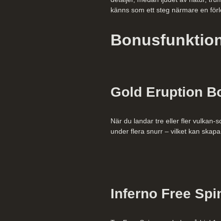
känns som ett steg närmare en förlo
Bonusfunktio
Gold Eruption B
När du landar tre eller fler vulkan
under flera snurr – vilket kan skap
Inferno Free Spi