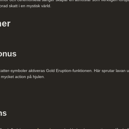
rad skatt i en mystisk värld.
ner
onus
-scatter-symboler aktiveras Gold Eruption-funktionen. Här sprutar lavan
a mycket action på hjulen.
ns