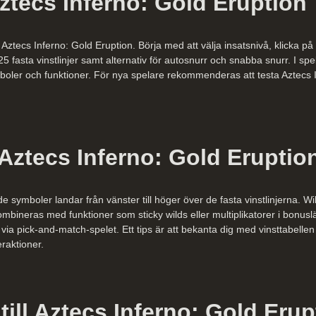
ztecs Inferno: Gold Eruption
ztecs Inferno: Gold Eruption. Börja med att välja insatsnivå, klicka på
25 fasta vinstlinjer samt alternativ för autosnurr och snabba snurr. I spe
boler och funktioner. För nya spelare rekommenderas att testa Aztecs I
 Aztecs Inferno: Gold Eruptio
 symboler landar från vänster till höger över de fasta vinstlinjerna. 
 kombineras med funktioner som sticky wilds eller multiplikatorer i bonu
r via pick-and-match-spelet. Ett tips är att bekanta dig med vinsttabell
eraktioner.
till Aztecs Inferno: Gold Erup