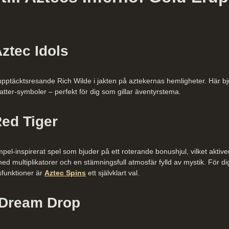
ztec Idols
pptäcktsresande Rich Wilde i jakten på aztekernas hemligheter. Här bj
ter-symboler – perfekt för dig som gillar äventyrstema.
Red Tiger
mpel-inspirerat spel som bjuder på ett roterande bonushjul, vilket aktiv
ed multiplikatorer och en stämningsfull atmosfär fylld av mystik. För di
funktioner är
Aztec Spins
ett självklart val.
 Dream Drop