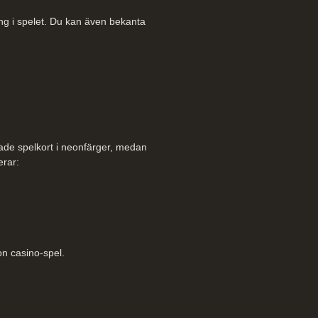
ing i spelet. Du kan även bekanta
tade spelkort i neonfärger, medan
erar:
ion casino-spel.