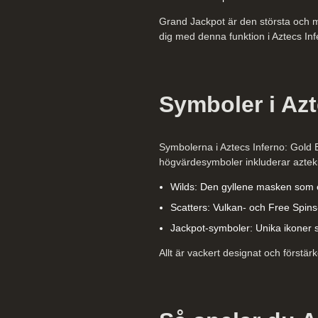
Grand Jackpot är den största och mes
dig med denna funktion i Aztecs Inf
Symboler i Azt
Symbolerna i Aztecs Inferno: Gold 
högvärdesymboler inkluderar azteki
Wilds: Den gyllene masken som er
Scatters: Vulkan- och Free Spin
Jackpot-symboler: Unika ikoner 
Allt är vackert designat och förstär