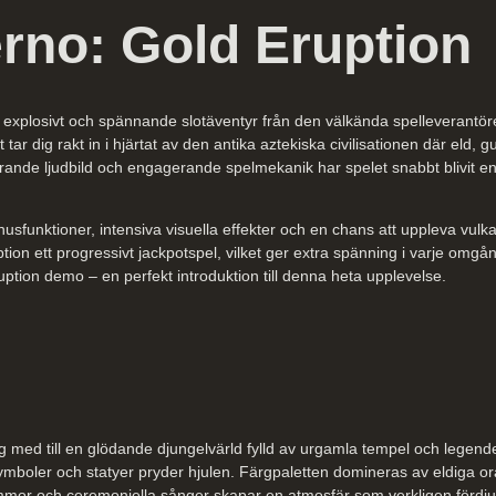
erno: Gold Eruption
tt explosivt och spännande slotäventyr från den välkända spelleverantö
 tar dig rakt in i hjärtat av den antika aztekiska civilisationen där eld
erande ljudbild och engagerande spelmekanik har spelet snabbt blivit en 
nusfunktioner, intensiva visuella effekter och en chans att uppleva vulk
tion ett progressivt jackpotspel, vilket ger extra spänning i varje omgå
uption demo – en perfekt introduktion till denna heta upplevelse.
ig med till en glödande djungelvärld fylld av urgamla tempel och legend
mboler och statyer pryder hjulen. Färgpaletten domineras av eldiga o
rummor och ceremoniella sånger skapar en atmosfär som verkligen fördju