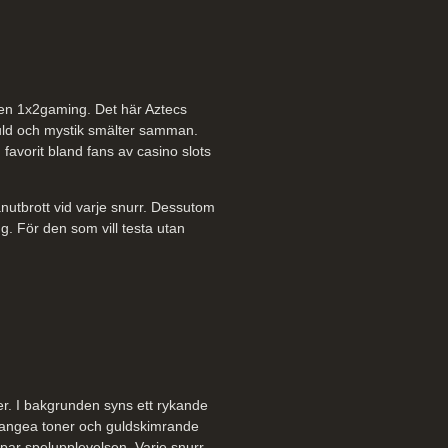
ren 1x2gaming. Det här Aztecs
, guld och mystik smälter samman.
favorit bland fans av casino slots
anutbrott vid varje snurr. Dessutom
ng. För den som vill testa utan
er. I bakgrunden syns ett rykande
rangea toner och guldskimrande
par spelupplevelsen. Varje snurr