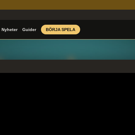
Nyheter
Guider
BÖRJA SPELA