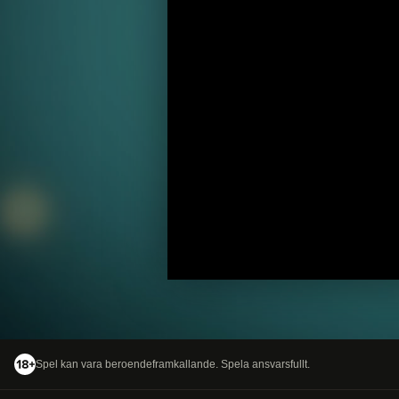
Spel kan vara beroendeframkallande. Spela ansvarsfullt.