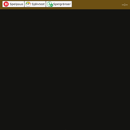
--:--