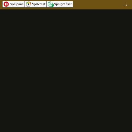
--:--