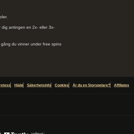
ler.
dig antingen en 2x- eller 3x-
e gång du vinner under free spins
retess
Hjälp
Säkerhetsinfo
Cookies
Är du en Storspelare?
Affiliates