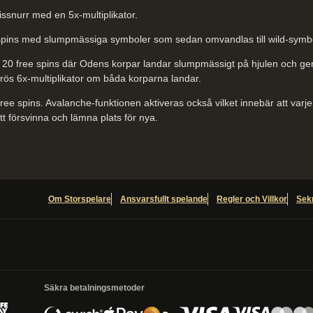
issnurr med en 5x-multiplikator.
 spins med slumpmässiga symboler som sedan omvandlas till wild-symbo
20 free spins där Odens korpar landar slumpmässigt på hjulen och ger 
nerös 6x-multiplikator om båda korparna landar.
free spins. Avalanche-funktionen aktiveras också vilket innebär att varj
 försvinna och lämna plats för nya.
Om Storspelare
Ansvarsfullt spelande
Regler och Villkor
Sek
Säkra betalningsmetoder