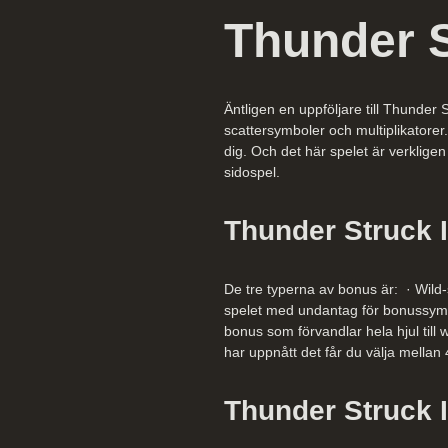
Thunder S
Äntligen en uppföljare till Thunder 
scattersymboler och multiplikatore
dig. Och det här spelet är verklig
sidospel.
Thunder Struck 
De tre typerna av bonus är: · Wild-
spelet med undantag för bonussymbo
bonus som förvandlar hela hjul till 
har uppnått det får du välja mellan 
Thunder Struck I