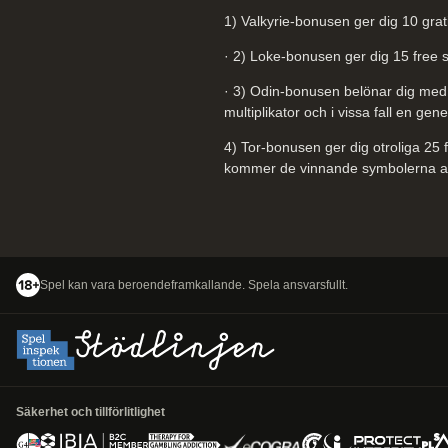
1) Valkyrie-bonusen ger dig 10 grat
· 2) Loke-bonusen ger dig 15 free
· 3) Odin-bonusen belönar dig med 
multiplikator och i vissa fall en ge
4) Tor-bonusen ger dig otroliga 25 
kommer de vinnande symbolerna att
Spel kan vara beroendeframkallande. Spela ansvarsfullt.
Säkerhet och tillförlitlighet