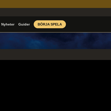
Nyheter
Guider
BÖRJA SPELA