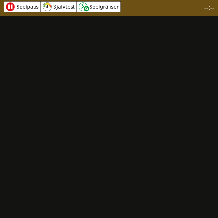
--:--