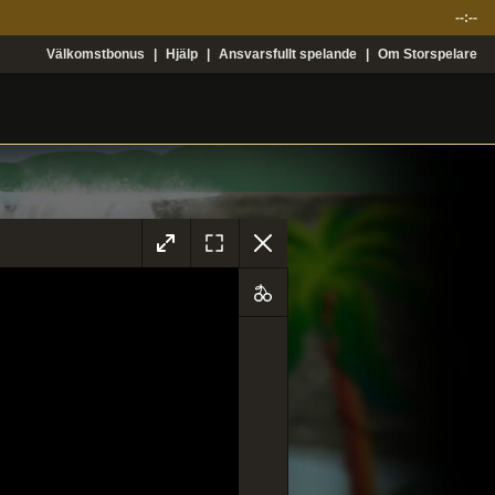
--:--
Välkomstbonus
|
Hjälp
|
Ansvarsfullt spelande
|
Om Storspelare