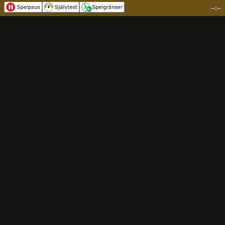
--:--