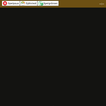
--:--