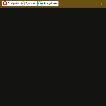
--:--