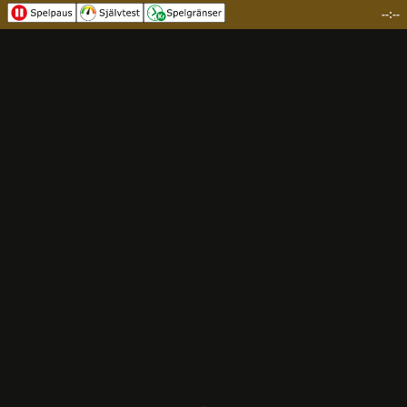
--:--