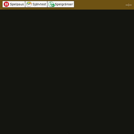
--:--