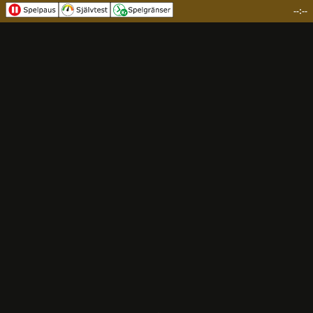
--:--