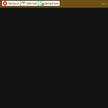
--:--