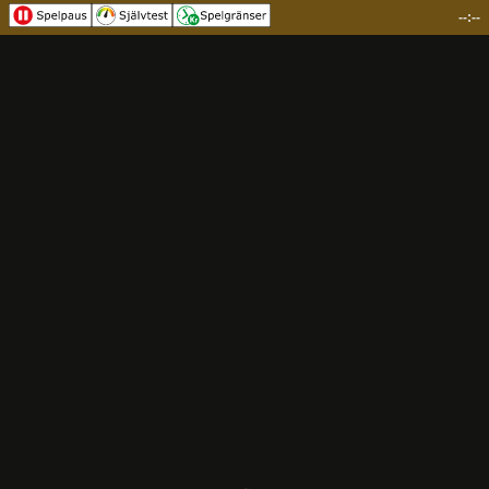
--:--