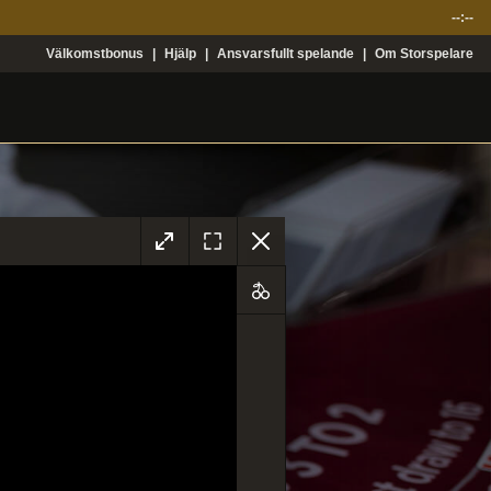
--:--
Välkomstbonus
|
Hjälp
|
Ansvarsfullt spelande
|
Om Storspelare