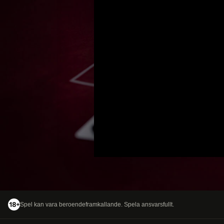
Spel kan vara beroendeframkallande. Spela ansvarsfullt.