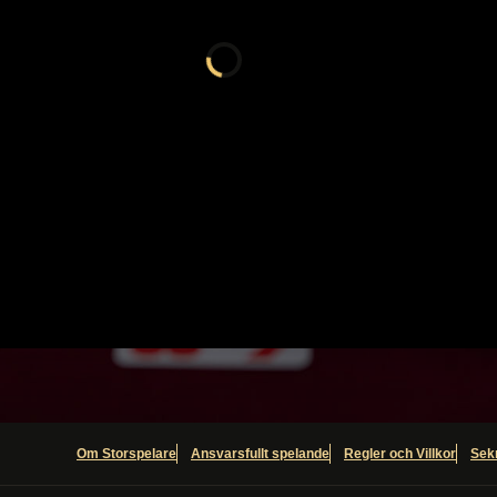
Om Storspelare
Ansvarsfullt spelande
Regler och Villkor
Sek