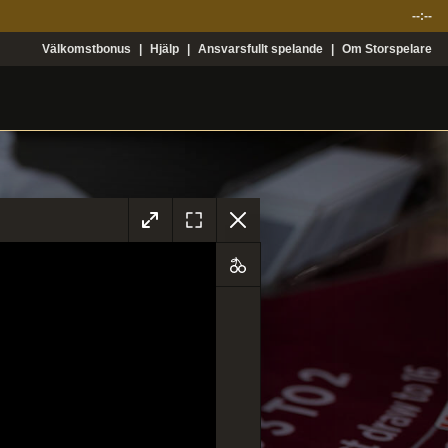
--:--
Välkomstbonus
|
Hjälp
|
Ansvarsfullt spelande
|
Om Storspelare