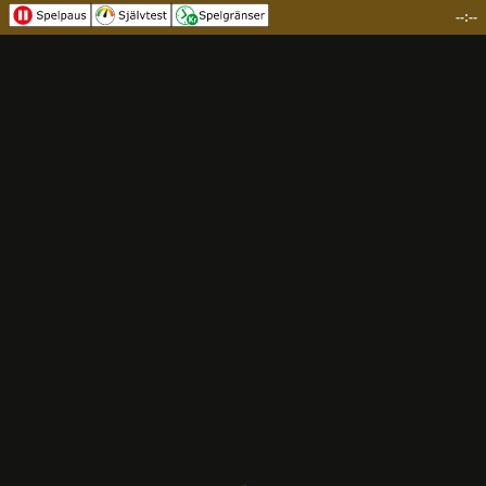
--:--