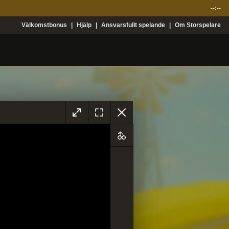
--:--
Välkomstbonus
|
Hjälp
|
Ansvarsfullt spelande
|
Om Storspelare