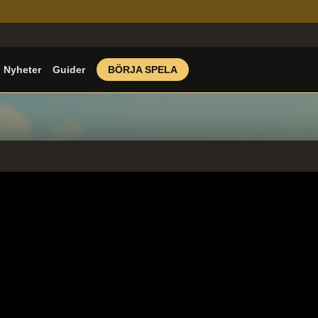
Nyheter
Guider
BÖRJA SPELA