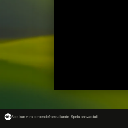
Spel kan vara beroendeframkallande. Spela ansvarsfullt.