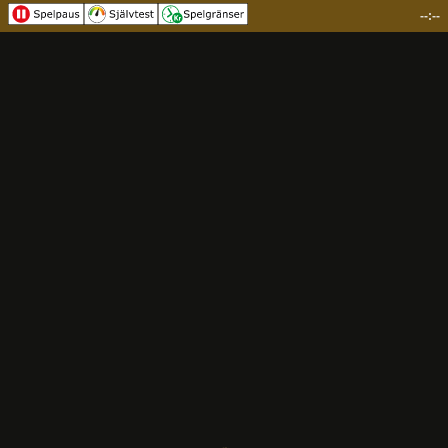
--:--