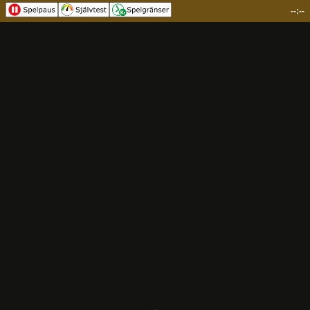
--:--