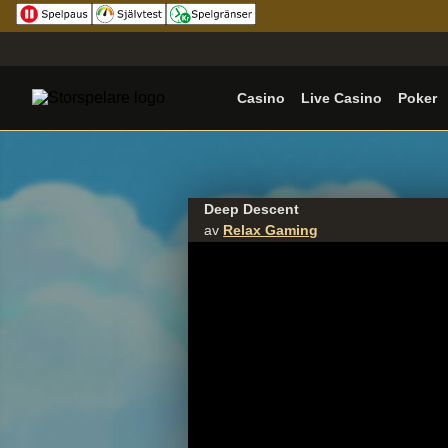
Casino
Live Casino
Poker
Deep Descent
av
Relax Gaming