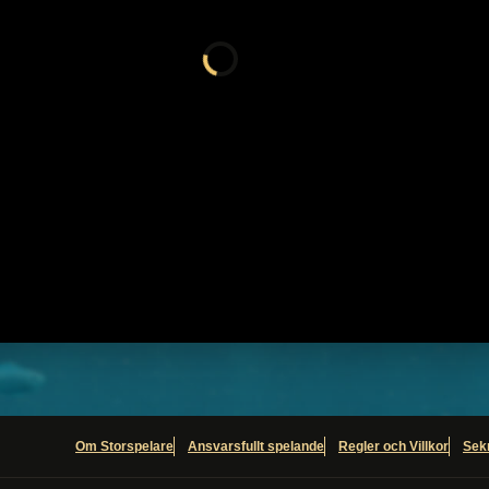
Om Storspelare
Ansvarsfullt spelande
Regler och Villkor
Sek