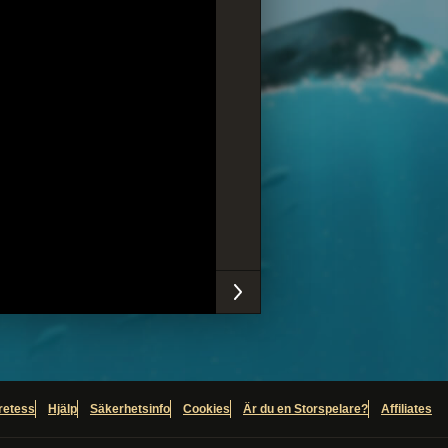
retess
Hjälp
Säkerhetsinfo
Cookies
Är du en Storspelare?
Affiliates