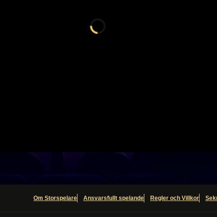
Om Storspelare
Ansvarsfullt spelande
Regler och Villkor
Sek