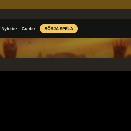
Nyheter
Guider
BÖRJA SPELA