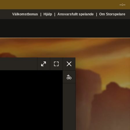
--:--
Välkomstbonus
|
Hjälp
|
Ansvarsfullt spelande
|
Om Storspelare