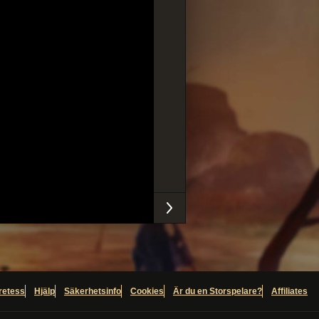
retess
Hjälp
Säkerhetsinfo
Cookies
Är du en Storspelare?
Affiliates