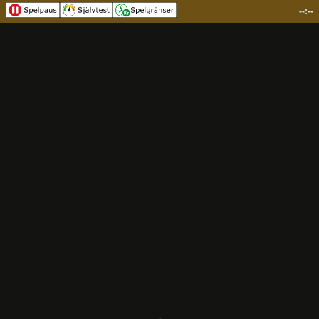
--:--