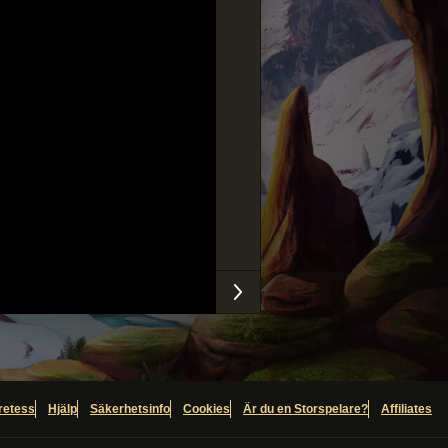
retess
Hjälp
Säkerhetsinfo
Cookies
Är du en Storspelare?
Affiliates