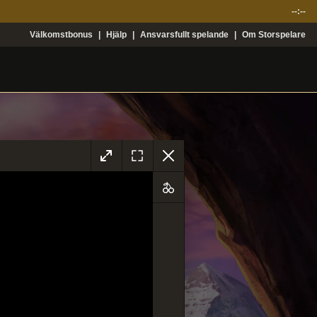
--:--
Välkomstbonus
|
Hjälp
|
Ansvarsfullt spelande
|
Om Storspelare