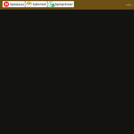
--:--