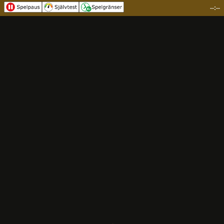
--:--