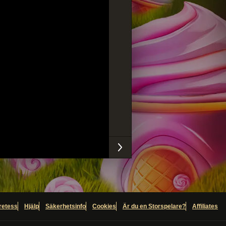
retess
Hjälp
Säkerhetsinfo
Cookies
Är du en Storspelare?
Affiliates