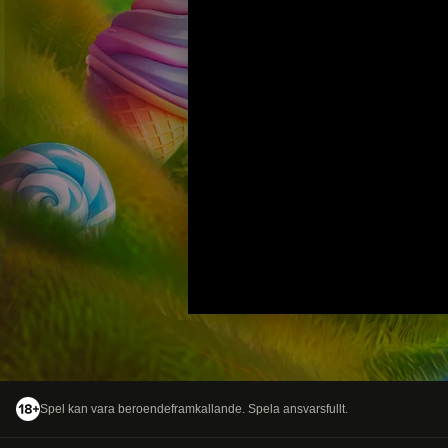
Spel kan vara beroendeframkallande. Spela ansvarsfullt.