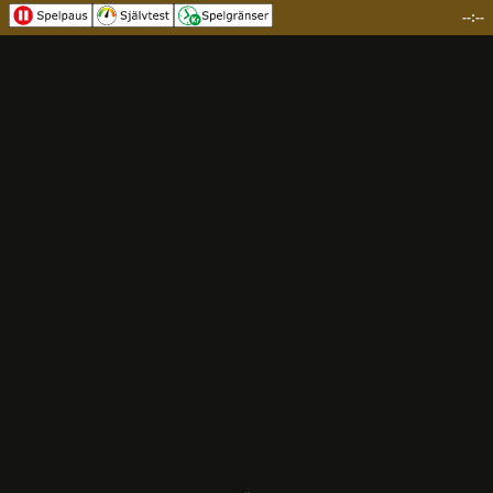
--:--