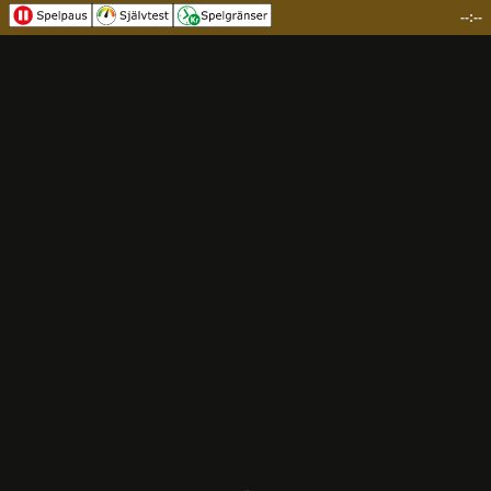
--:--