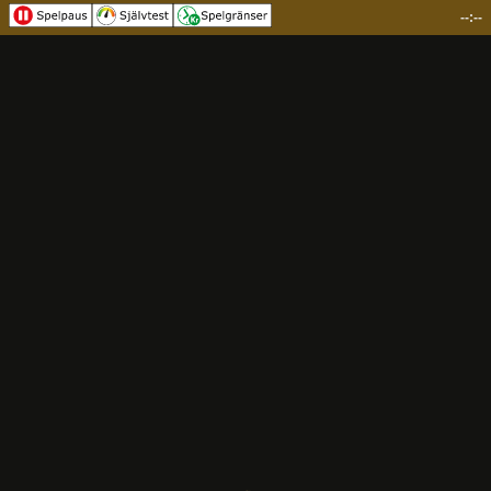
--:--