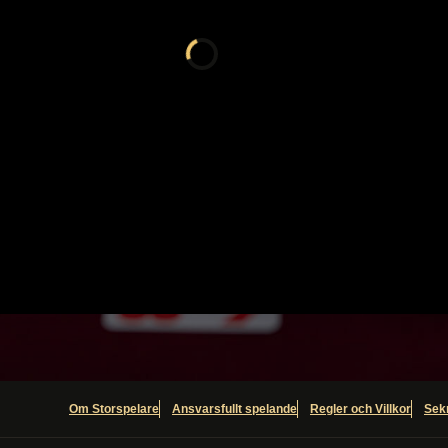
Om Storspelare
Ansvarsfullt spelande
Regler och Villkor
Sek