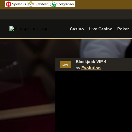
Casino
Live Casino
Poker
Blackjack VIP 4
Live
av
Evolution