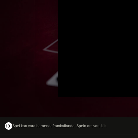
Spel kan vara beroendeframkallande. Spela ansvarsfullt.