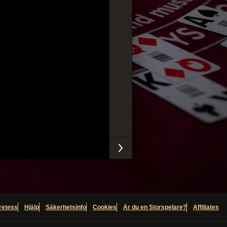
retess
Hjälp
Säkerhetsinfo
Cookies
Är du en Storspelare?
Affiliates