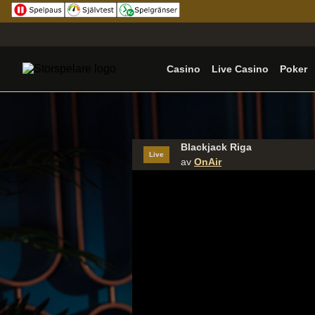
Casino
Live Casino
Poker
Blackjack Riga
Live
av
OnAir