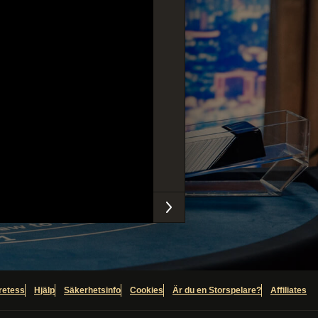
retess
Hjälp
Säkerhetsinfo
Cookies
Är du en Storspelare?
Affiliates