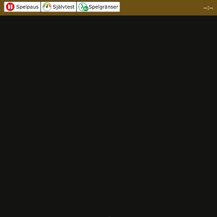
--:--