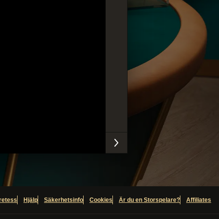
retess
Hjälp
Säkerhetsinfo
Cookies
Är du en Storspelare?
Affiliates