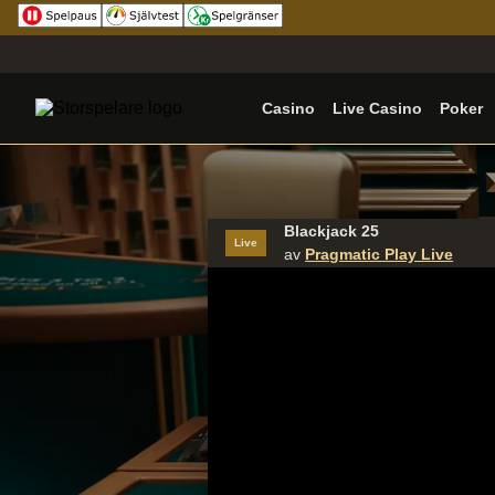
Casino
Live Casino
Poker
Blackjack 25
Live
av
Pragmatic Play Live