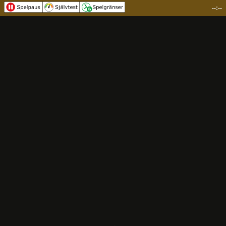
--:--