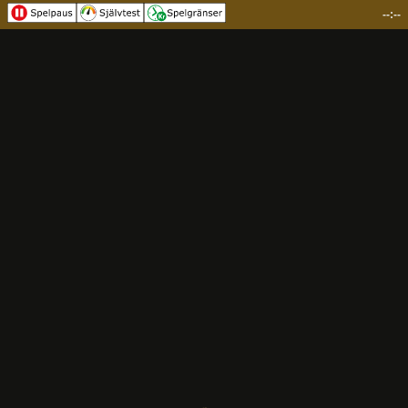
--:--