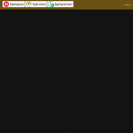
--:--