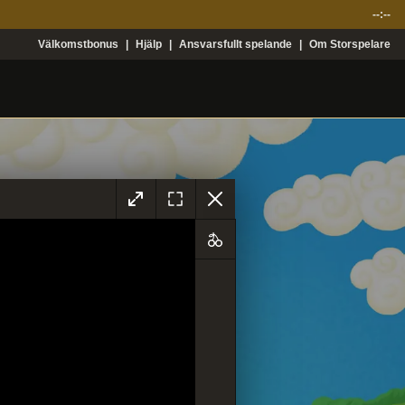
--:--
Välkomstbonus
|
Hjälp
|
Ansvarsfullt spelande
|
Om Storspelare