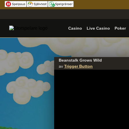
Casino
Live Casino
Poker
Beanstalk Grows Wild
av
Trigger Button