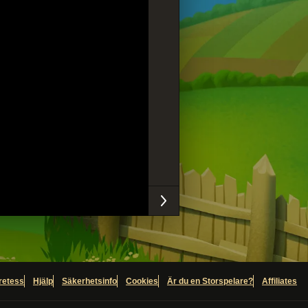
retess
Hjälp
Säkerhetsinfo
Cookies
Är du en Storspelare?
Affiliates