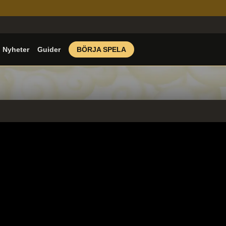
Nyheter
Guider
BÖRJA SPELA