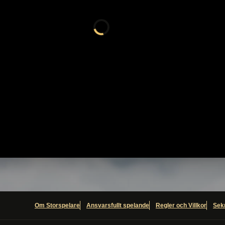
Om Storspelare
Ansvarsfullt spelande
Regler och Villkor
Sek