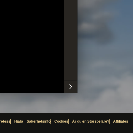
retess
Hjälp
Säkerhetsinfo
Cookies
Är du en Storspelare?
Affiliates