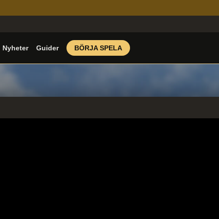
Nyheter
Guider
BÖRJA SPELA