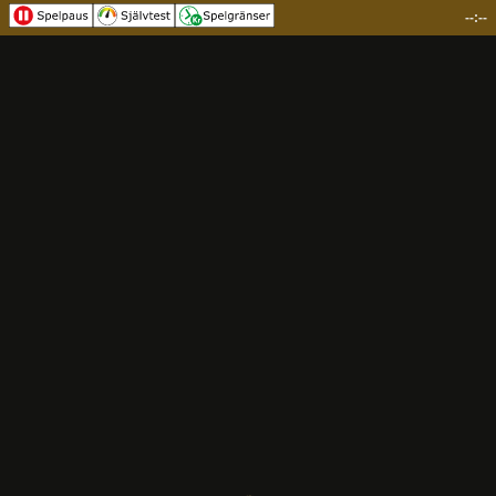
--:--