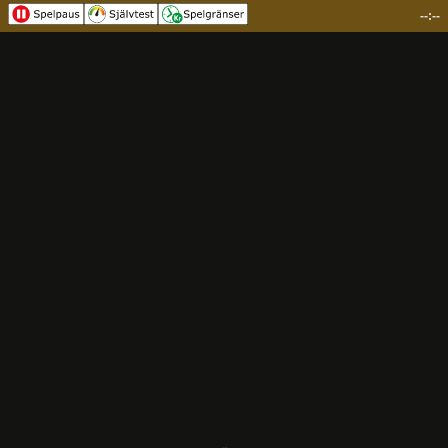
--:--